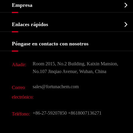

Empresa
Intermedio farmacéutico
Perfil de la empresa
Bioquímico

Enlaces rápidos
Certificados y muestra de la fábrica
Agroquímicos e intermedios
Servicios
Historia de la empresa
Póngase en contacto con nosotros
Ingredientes Cosméticos
Noticias
Aditivo para alimentos y piensos
Descarga de documentos
Room 2015, No.2 Building, Kaixin Mansion,
Añadir:
Sabores y fragancias
Preguntas frecuentes (FAQ)
No.107 Jinqiao Avenue, Wuhan, China
Otros productos químicos finos
Vídeo
sales@fortunachem.com
Correo
CAS químico
electrónico:
Todos los productos químicos finos
+86-27-59207850
+8618007136271
Teléfono: