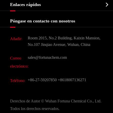
Bioquímico

Enlaces rápidos
Certificados y muestra de la fábrica
Agroquímicos e intermedios
Servicios
Historia de la empresa
Póngase en contacto con nosotros
Ingredientes Cosméticos
Noticias
Aditivo para alimentos y piensos
Descarga de documentos
Room 2015, No.2 Building, Kaixin Mansion,
Añadir:
Sabores y fragancias
Preguntas frecuentes (FAQ)
No.107 Jinqiao Avenue, Wuhan, China
Otros productos químicos finos
Vídeo
sales@fortunachem.com
Correo
CAS químico
electrónico:
Todos los productos químicos finos
+86-27-59207850
+8618007136271
Teléfono:
Derechos de Autor ©
Wuhan Fortuna Chemical Co., Ltd.
Todos los derechos reservados.