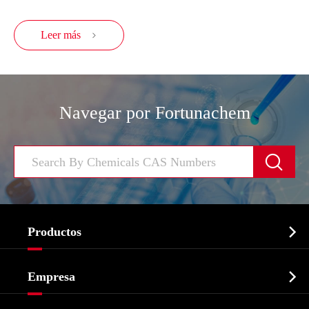
Leer más

Navegar por Fortunachem


Productos
Ingrediente farmacéutico activo API

Empresa
Intermedio farmacéutico
Perfil de la empresa