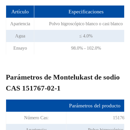
Artículo
Especificaciones
Apariencia
Polvo higroscópico blanco o casi blanco
Agua
≤ 4.0%
Ensayo
98.0% - 102.0%
Parámetros de Montelukast de sodio
CAS 151767-02-1
Parámetros del producto
Número Cas:
151767-
Apariencia:
Polvo higroscópico bla