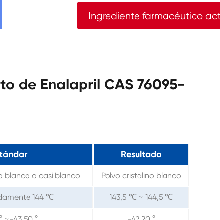
Ingrediente farmacéutico ac
to de Enalapril CAS 76095-
tándar
Resultado
no blanco o casi blanco
Polvo cristalino blanco
damente 144 ℃
143,5 ℃ ~ 144,5 ℃
 ° ~-43,50 °
-42,20 °