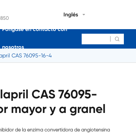
Inglés
7850
Póngase en contacto con

nosotros
april CAS 76095-16-4
lapril CAS 76095-
or mayor y a granel
nhibidor de la enzima convertidora de angiotensina