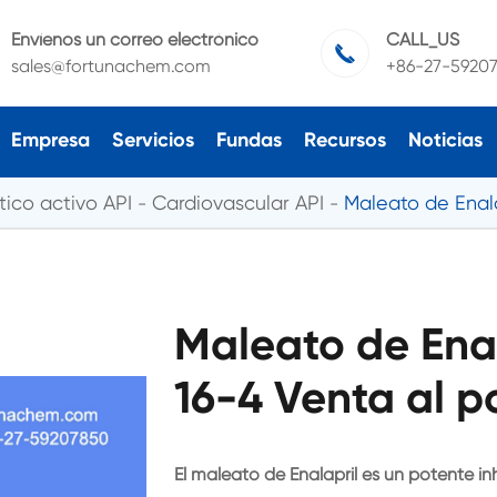
Envíenos un correo electrónico
CALL_US

sales@fortunachem.com
+86-27-5920
Empresa
Servicios
Fundas
Recursos
Noticias
ico activo API
Cardiovascular API
Maleato de Enal
Maleato de Ena
16-4 Venta al p
El maleato de Enalapril es un potente i