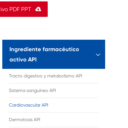
tivo PDF PPT

Ingrediente farmacéutico

activo API
Tracto digestivo y metabolismo API
Sistema sanguíneo API
Cardiovascular API
Dermatosis API