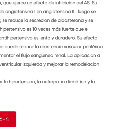
en, que ejerce un efecto de inhibición del AS. Su
 angiotensina I en angiotensina II., luego se
r, se reduce la secreción de aldosterona y se
ihipertensivo es 10 veces más fuerte que el
ntihipertensivo es lento y duradero. Su efecto
e puede reducir la resistencia vascular periférica
aumentar el flujo sanguíneo renal. La aplicación a
 ventricular izquierda y mejorar la remodelación
r la hipertensión, la nefropatía diabética y la
6-4