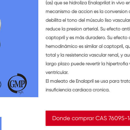
(as) que se hidroliza Enalaprilat in vivo 
mecanismo de acción es la conversión de
debilita el tono del músculo liso vascula
reduce la presión arterial. Su efecto ant
captopril y es más duradero. Su efecto a
hemodinámico es similar al captopril, qu
total y la resistencia vascular renal, y 
largo plazo puede revertir la hipertrofia
ventricular.
El maleato de Enalapril se usa para trata
insuficiencia cardíaca crónica.
Donde comprar CAS 76095-1