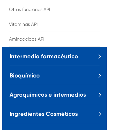
Otras funciones API
Vitaminas API
Aminoácidos API
Intermedio farmacéutico

Bioquímico

Agroquímicos e intermedios

Ingredientes Cosméticos
