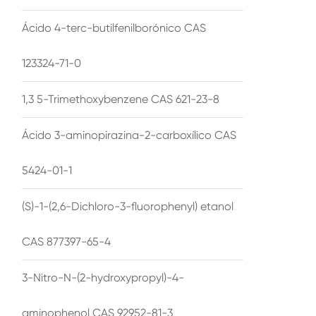
Ácido 4-terc-butilfenilborónico CAS
123324-71-0
1,3 5-Trimethoxybenzene CAS 621-23-8
Ácido 3-aminopirazina-2-carboxílico CAS
5424-01-1
(S)-1-(2,6-Dichloro-3-fluorophenyl) etanol
CAS 877397-65-4
3-Nitro-N-(2-hydroxypropyl)-4-
aminophenol CAS 92952-81-3