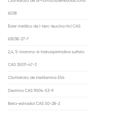
Clorhidrato de dl-homocisteinetiolactona
6038
Éster metílico de l-terc-leucina Hcl CAS
63038-27-7
2,4, 5-triamino-6-hidroxipirimidina sulfato
CAS 35011-47-3
Clorhidrato de trietilamina 554
Dextrina CAS 9004-53-9
Beta-estradiol CAS 50-28-2