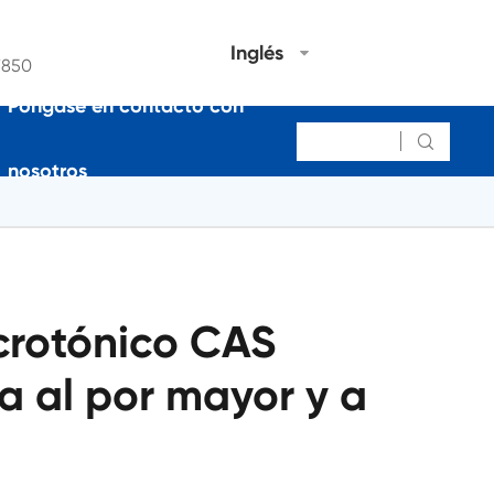
Inglés
7850
Póngase en contacto con

nosotros
crotónico CAS
a al por mayor y a