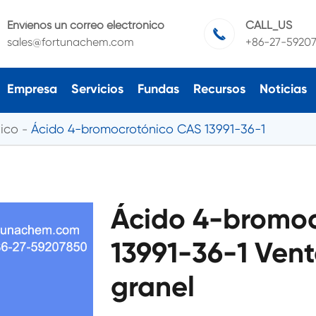
Envíenos un correo electrónico
CALL_US

sales@fortunachem.com
+86-27-5920
Empresa
Servicios
Fundas
Recursos
Noticias
ico
Ácido 4-bromocrotónico CAS 13991-36-1
Ácido 4-bromo
13991-36-1 Vent
granel