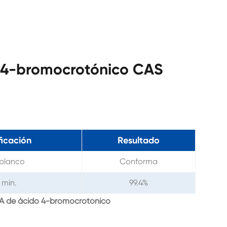
o 4-bromocrotónico CAS
ficación
Resultado
 blanco
Conforma
 min.
99.4%
OA de ácido 4-bromocrotónico