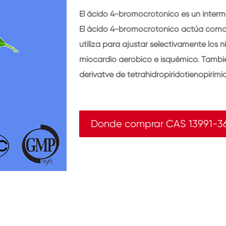
El ácido 4-bromocrotónico es un interme
El ácido 4-bromocrotónico actúa como
utiliza para ajustar selectivamente los n
miocardio aeróbico e isquémico. Tambié
derivatve de tetrahidropiridotienopirimid
Donde comprar CAS 13991-3