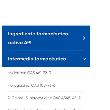
Ingrediente farmacéutico

activo API
Intermedio farmacéutico

Hydantoin CAS 461-72-3
Floroglucinol CAS 108-73-6
2-Chloro-5-nitropyridine CAS 4548-45-2