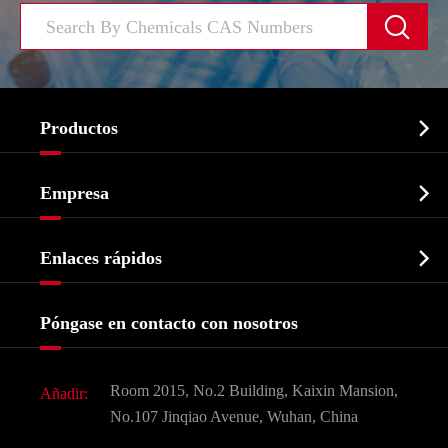


Productos
Ingrediente farmacéutico activo API

Empresa
Intermedio farmacéutico
Perfil de la empresa
Bioquímico

Enlaces rápidos
Certificados y muestra de la fábrica
Agroquímicos e intermedios
Servicios
Historia de la empresa
Póngase en contacto con nosotros
Ingredientes Cosméticos
Noticias
Aditivo para alimentos y piensos
Descarga de documentos
Room 2015, No.2 Building, Kaixin Mansion,
Añadir:
Sabores y fragancias
Preguntas frecuentes (FAQ)
No.107 Jinqiao Avenue, Wuhan, China
Otros productos químicos finos