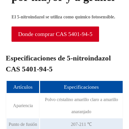
El 5-nitroindazol se utiliza como químico fotosensible.
Donde comprar CAS 5401-94-5
Especificaciones de 5-nitroindazol
CAS 5401-94-5
Artículos
Especificaciones
Polvo cristalino amarillo claro a amarillo
P
Apariencia
anaranjado
Punto de fusión
207-211 ℃