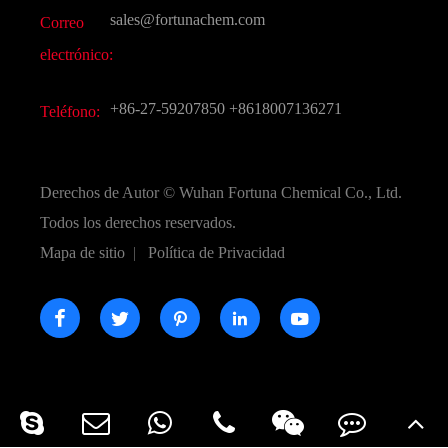
Vídeo
sales@fortunachem.com
Correo
CAS químico
electrónico:
Todos los productos químicos finos
+86-27-59207850
+8618007136271
Teléfono:
Derechos de Autor ©
Wuhan Fortuna Chemical Co., Ltd.
Todos los derechos reservados.
Mapa de sitio
|
Política de Privacidad




