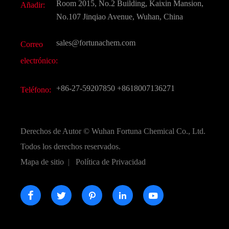
Room 2015, No.2 Building, Kaixin Mansion,
Añadir:
Sabores y fragancias
Preguntas frecuentes (FAQ)
No.107 Jinqiao Avenue, Wuhan, China
Otros productos químicos finos
Vídeo
sales@fortunachem.com
Correo
CAS químico
electrónico:
Todos los productos químicos finos
+86-27-59207850
+8618007136271
Teléfono:
Derechos de Autor ©
Wuhan Fortuna Chemical Co., Ltd.
Todos los derechos reservados.
Mapa de sitio
|
Política de Privacidad




