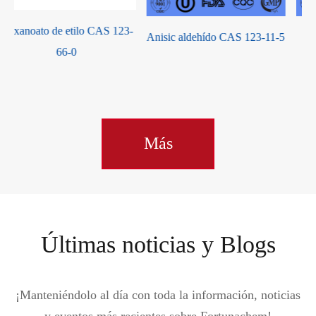
-
Anisic aldehído CAS 123-11-5
Alcohol bencílico 100
Más
Últimas noticias y Blogs
¡Manteniéndolo al día con toda la información, noticias
y eventos más recientes sobre Fortunachem!