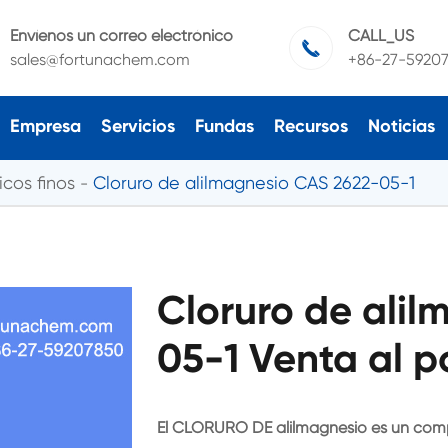
Envíenos un correo electrónico
CALL_US

sales@fortunachem.com
+86-27-5920
Empresa
Servicios
Fundas
Recursos
Noticias
cos finos
Cloruro de alilmagnesio CAS 2622-05-1
Cloruro de ali
05-1 Venta al p
El CLORURO DE alilmagnesio es un comp