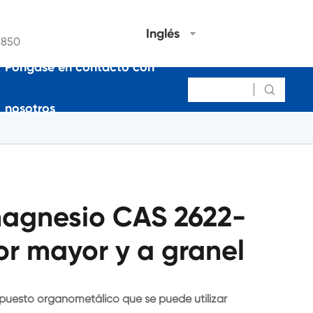
Inglés
7850
Póngase en contacto con

nosotros
lmagnesio CAS 2622-
or mayor y a granel
uesto organometálico que se puede utilizar