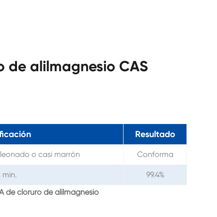
ro de alilmagnesio CAS
ficación
Resultado
 leonado o casi marrón
Conforma
 min.
99.4%
A de cloruro de alilmagnesio