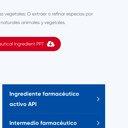
as vegetales; O extraer o refinar especias por
 naturales animales y vegetales.
utical Ingredient PPT
Ingrediente farmacéutico

activo API
Intermedio farmacéutico
