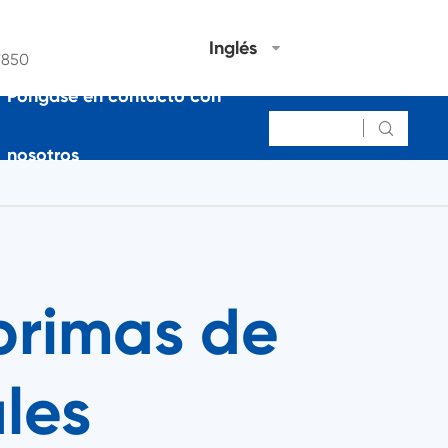
Inglés
7850
Póngase en contacto con

nosotros
primas de
les