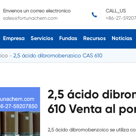
Envíenos un correo electrónico
CALL_US

sales@fortunachem.com
+86-27-5920
Empresa
Servicios
Fundas
Recursos
Noticias
ico
2,5 ácido dibromobenzoico CAS 610
2,5 ácido dibr
610 Venta al po
2,5 ácido dibromobenzoico se utiliza co