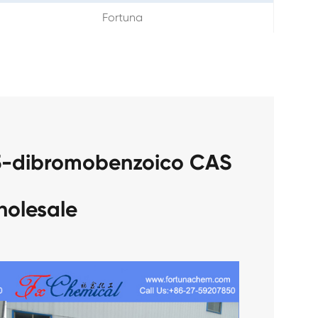
Fortuna
,5-dibromobenzoico CAS
holesale