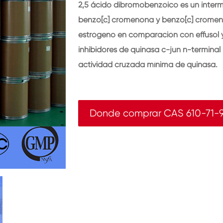
2,5 ácido dibromobenzoico es un interm
benzo[c] cromenona y benzo[c] cromeno
estrógeno en comparación con effusol y e
inhibidores de quinasa c-jun n-terminal
actividad cruzada mínima de quinasa.
Donde comprar CAS 610-71-