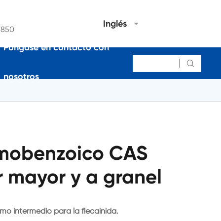
Inglés
7850
Póngase en contacto con

nosotros
omobenzoico CAS
r mayor y a granel
mo intermedio para la flecainida.