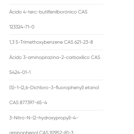
Ácido 4-terc-butilfenilborónico CAS
123324-71-0
1,3 5-Trimethoxybenzene CAS 621-23-8
Ácido 3-aminopirazina-2-carboxílico CAS
5424-01-1
(S)-1-(2,6-Dichloro-3-fluorophenyl) etanol
CAS 877397-65-4
3-Nitro-N-(2-hydroxypropyl)-4-
aminophenol CAS 92952-81-3