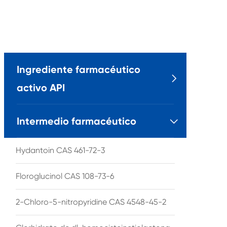
Ingrediente farmacéutico

activo API
Intermedio farmacéutico

Hydantoin CAS 461-72-3
Floroglucinol CAS 108-73-6
2-Chloro-5-nitropyridine CAS 4548-45-2