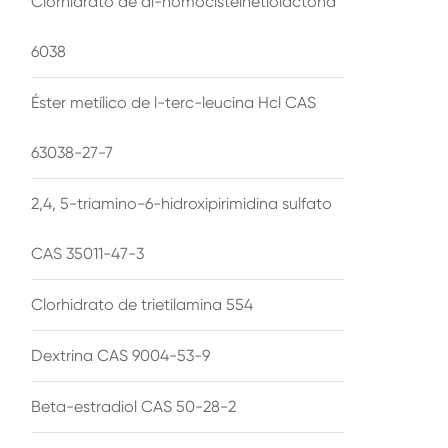
Clorhidrato de dl-homocisteinetiolactona
6038
Éster metílico de l-terc-leucina Hcl CAS
63038-27-7
2,4, 5-triamino-6-hidroxipirimidina sulfato
CAS 35011-47-3
Clorhidrato de trietilamina 554
Dextrina CAS 9004-53-9
Beta-estradiol CAS 50-28-2