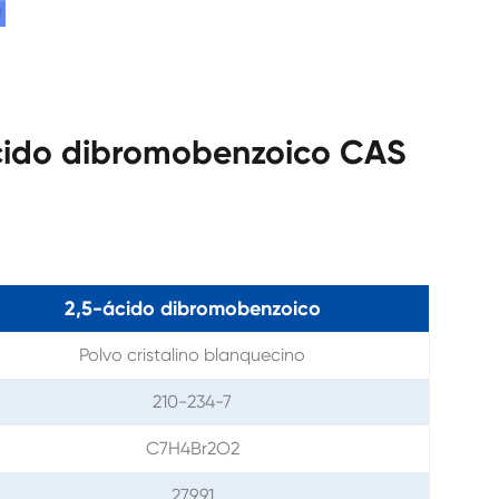
ácido dibromobenzoico CAS
2,5-ácido dibromobenzoico
Polvo cristalino blanquecino
210-234-7
C7H4Br2O2
279,91