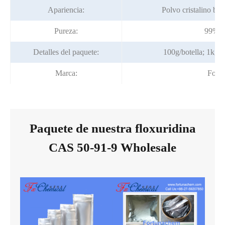
Apariencia:
Polvo cristalino bla
Pureza:
99% m
Detalles del paquete:
100g/botella; 1kg/b
Marca:
Fortu
Paquete de nuestra floxuridina
CAS 50-91-9 Wholesale