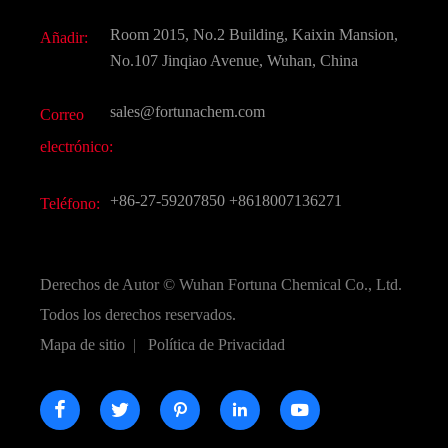
Aditivo para alimentos y piensos
Descarga de documentos
Room 2015, No.2 Building, Kaixin Mansion,
Añadir:
Sabores y fragancias
Preguntas frecuentes (FAQ)
No.107 Jinqiao Avenue, Wuhan, China
Otros productos químicos finos
Vídeo
sales@fortunachem.com
Correo
CAS químico
electrónico:
Todos los productos químicos finos
+86-27-59207850
+8618007136271
Teléfono:
Derechos de Autor ©
Wuhan Fortuna Chemical Co., Ltd.
Todos los derechos reservados.
Mapa de sitio
|
Política de Privacidad




