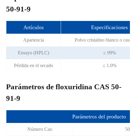
50-91-9
Artículos
Especificaciones
Apariencia
Polvo cristalino blanco o casi b
Ensayo (HPLC)
≥ 99%
Pérdida en el secado
≤ 1.0%
Parámetros de floxuridina CAS 50-
91-9
Parámetros del producto
Número Cas:
50-91