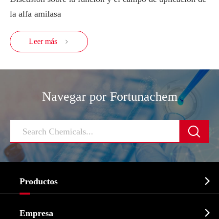
la alfa amilasa
Leer más

Navegar por Fortunachem


Productos
Ingrediente farmacéutico activo API

Empresa