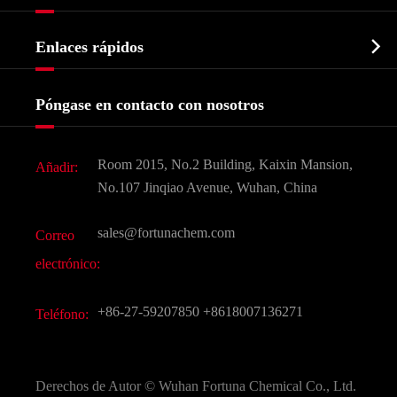
Intermedio farmacéutico
Perfil de la empresa
Bioquímico

Enlaces rápidos
Certificados y muestra de la fábrica
Agroquímicos e intermedios
Servicios
Historia de la empresa
Póngase en contacto con nosotros
Ingredientes Cosméticos
Noticias
Aditivo para alimentos y piensos
Descarga de documentos
Room 2015, No.2 Building, Kaixin Mansion,
Añadir:
Sabores y fragancias
Preguntas frecuentes (FAQ)
No.107 Jinqiao Avenue, Wuhan, China
Otros productos químicos finos
Vídeo
sales@fortunachem.com
Correo
CAS químico
electrónico:
Todos los productos químicos finos
+86-27-59207850
+8618007136271
Teléfono:
Derechos de Autor ©
Wuhan Fortuna Chemical Co., Ltd.