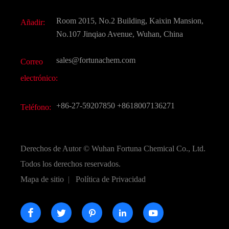
Aditivo para alimentos y piensos
Descarga de documentos
Room 2015, No.2 Building, Kaixin Mansion,
Añadir:
Sabores y fragancias
Preguntas frecuentes (FAQ)
No.107 Jinqiao Avenue, Wuhan, China
Otros productos químicos finos
Vídeo
sales@fortunachem.com
Correo
CAS químico
electrónico:
Todos los productos químicos finos
+86-27-59207850
+8618007136271
Teléfono:
Derechos de Autor ©
Wuhan Fortuna Chemical Co., Ltd.
Todos los derechos reservados.
Mapa de sitio
|
Política de Privacidad




