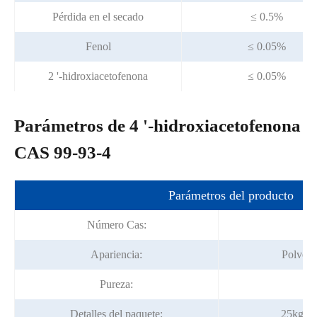
Pérdida en el secado
≤ 0.5%
Fenol
≤ 0.05%
2 '-hidroxiacetofenona
≤ 0.05%
Parámetros de 4 '-hidroxiacetofenona
CAS 99-93-4
Parámetros del producto
Número Cas:
Apariencia:
Polvo c
Pureza:
9
Detalles del paquete:
25kg/tam