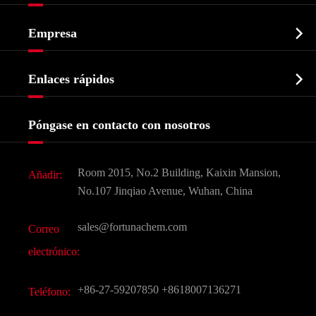
Ingrediente farmacéutico activo API

Empresa
Intermedio farmacéutico
Perfil de la empresa
Bioquímico

Enlaces rápidos
Certificados y muestra de la fábrica
Agroquímicos e intermedios
Servicios
Historia de la empresa
Póngase en contacto con nosotros
Ingredientes Cosméticos
Noticias
Aditivo para alimentos y piensos
Descarga de documentos
Room 2015, No.2 Building, Kaixin Mansion,
Añadir:
Sabores y fragancias
Preguntas frecuentes (FAQ)
No.107 Jinqiao Avenue, Wuhan, China
Otros productos químicos finos
Vídeo
sales@fortunachem.com
Correo
CAS químico
electrónico:
Todos los productos químicos finos
+86-27-59207850
+8618007136271
Teléfono: