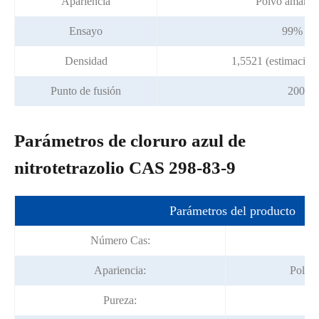
Apariencia
Polvo amarill
Ensayo
99% mi
Densidad
1,5521 (estimación
Punto de fusión
200 °
Parámetros de cloruro azul de
nitrotetrazolio CAS 298-83-9
Parámetros del producto
Número Cas:
Apariencia:
Polvo 
Pureza: