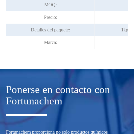
MOQ:
Precio:
N
Detalles del paquete:
1kg/bo
Marca:
Ponerse en contacto con
Fortunachem
Fortunachem proporciona no solo productos químicos