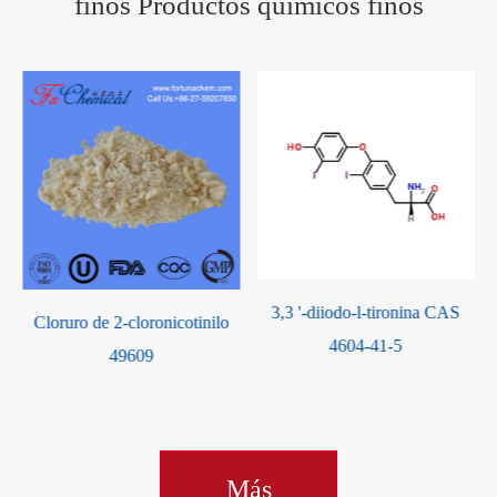
finos Productos químicos finos
3,3 '-diiodo-l-tironina CAS
o de 2-cloronicotinilo
Dodecil su
4604-41-5
49609
Más