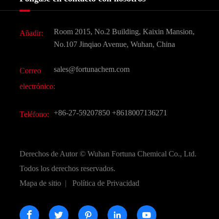
Noticias
Aditivo para alimentos y piensos
Descarga de documentos
Room 2015, No.2 Building, Kaixin Mansion,
Añadir:
Sabores y fragancias
Preguntas frecuentes (FAQ)
No.107 Jinqiao Avenue, Wuhan, China
Otros productos químicos finos
Vídeo
sales@fortunachem.com
Correo
CAS químico
electrónico:
Todos los productos químicos finos
+86-27-59207850
+8618007136271
Teléfono:
Derechos de Autor ©
Wuhan Fortuna Chemical Co., Ltd.
Todos los derechos reservados.
Mapa de sitio
|
Política de Privacidad




