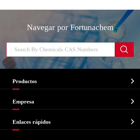
Navegar por Fortunachem


Productos
Ingrediente farmacéutico activo API

Empresa
Intermedio farmacéutico
Perfil de la empresa
Bioquímico

Enlaces rápidos
Certificados y muestra de la fábrica
Agroquímicos e intermedios
Servicios
Historia de la empresa