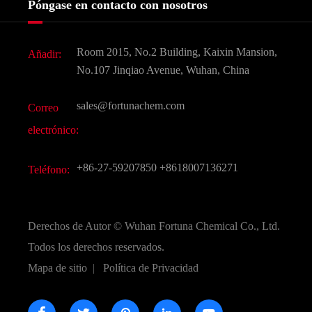
Póngase en contacto con nosotros
Ingredientes Cosméticos
Noticias
Aditivo para alimentos y piensos
Descarga de documentos
Room 2015, No.2 Building, Kaixin Mansion,
Añadir:
Sabores y fragancias
Preguntas frecuentes (FAQ)
No.107 Jinqiao Avenue, Wuhan, China
Otros productos químicos finos
Vídeo
sales@fortunachem.com
Correo
CAS químico
electrónico:
Todos los productos químicos finos
+86-27-59207850
+8618007136271
Teléfono:
Derechos de Autor ©
Wuhan Fortuna Chemical Co., Ltd.
Todos los derechos reservados.
Mapa de sitio
|
Política de Privacidad