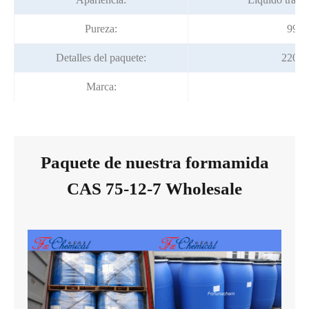
Pureza:
99.5
Detalles del paquete:
220kg
Marca:
Fo
Paquete de nuestra formamida
CAS 75-12-7 Wholesale