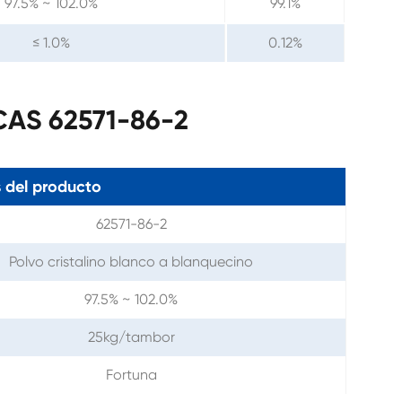
97.5% ~ 102.0%
99.1%
≤ 1.0%
0.12%
CAS 62571-86-2
 del producto
62571-86-2
Polvo cristalino blanco a blanquecino
97.5% ~ 102.0%
25kg/tambor
Fortuna