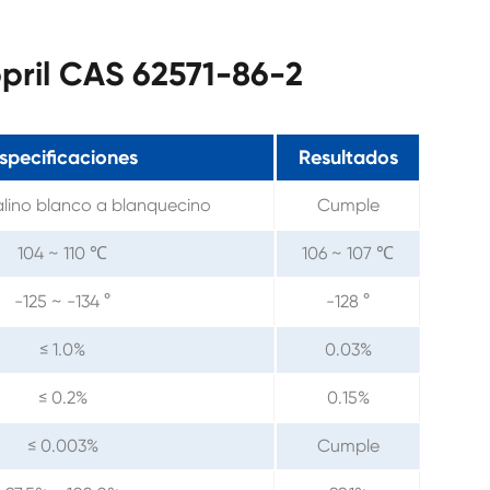
pril CAS 62571-86-2
specificaciones
Resultados
talino blanco a blanquecino
Cumple
104 ~ 110 ℃
106 ~ 107 ℃
-125 ~ -134 °
-128 °
≤ 1.0%
0.03%
≤ 0.2%
0.15%
≤ 0.003%
Cumple