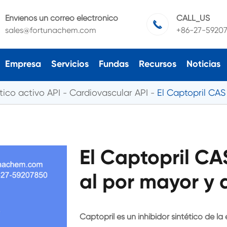
Envíenos un correo electrónico
CALL_US

sales@fortunachem.com
+86-27-5920
Empresa
Servicios
Fundas
Recursos
Noticias
ico activo API
Cardiovascular API
El Captopril CAS
El Captopril CA
al por mayor y 
Captopril es un inhibidor sintético de 