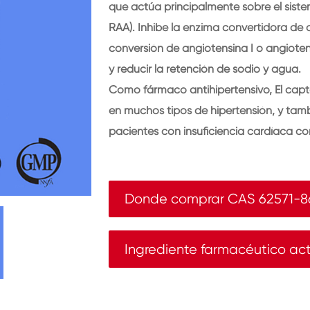
que actúa principalmente sobre el sist
RAA). Inhibe la enzima convertidora de 
conversión de angiotensina I o angiotens
y reducir la retención de sodio y agua.
Como fármaco antihipertensivo, El captop
en muchos tipos de hipertensión, y tam
pacientes con insuficiencia cardíaca co
Donde comprar CAS 62571-8
Ingrediente farmacéutico ac