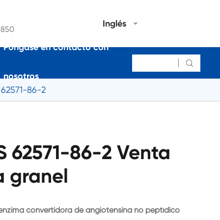
Inglés
7850
Póngase en contacto con

nosotros
 62571-86-2
S 62571-86-2 Venta
a granel
la enzima convertidora de angiotensina no peptídico