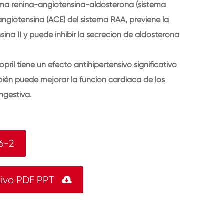
ema renina-angiotensina-aldosterona (sistema
angiotensina (ACE) del sistema RAA, previene la
ina II y puede inhibir la secreción de aldosterona
ril tiene un efecto antihipertensivo significativo
bién puede mejorar la función cardíaca de los
ngestiva.
6-2
tivo PDF PPT
