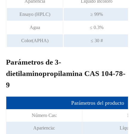
Apariencia
Líquido incoloro
Ensayo (HPLC)
≥ 99%
Agua
≤ 0.3%
Color(APHA)
≤ 30 #
Parámetros de 3-
dietilaminopropilamina CAS 104-78-
9
Parámetros del producto
Número Cas:
104
Apariencia:
Líquido