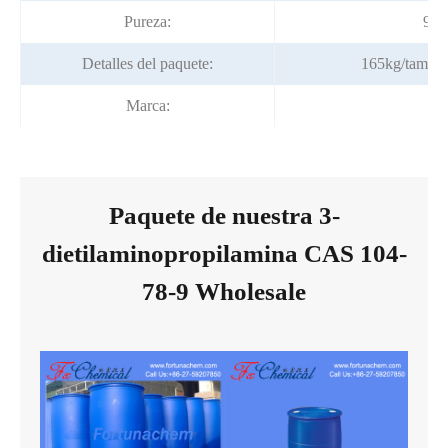
Pureza:
99%
Detalles del paquete:
165kg/tambor
Marca:
Fo
Paquete de nuestra 3-
dietilaminopropilamina CAS 104-
78-9 Wholesale