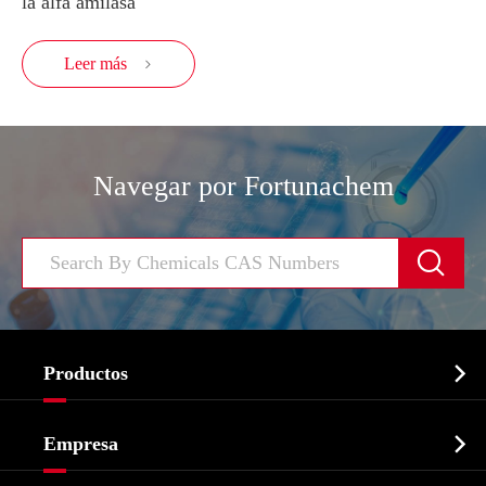
la alfa amilasa
Leer más

Navegar por Fortunachem


Productos
Ingrediente farmacéutico activo API

Empresa
Intermedio farmacéutico