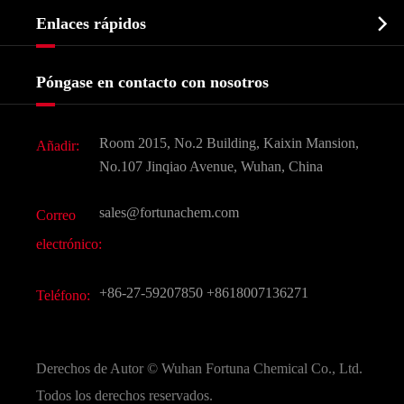
Perfil de la empresa
Bioquímico

Enlaces rápidos
Certificados y muestra de la fábrica
Agroquímicos e intermedios
Servicios
Historia de la empresa
Póngase en contacto con nosotros
Ingredientes Cosméticos
Noticias
Aditivo para alimentos y piensos
Descarga de documentos
Room 2015, No.2 Building, Kaixin Mansion,
Añadir:
Sabores y fragancias
Preguntas frecuentes (FAQ)
No.107 Jinqiao Avenue, Wuhan, China
Otros productos químicos finos
Vídeo
sales@fortunachem.com
Correo
CAS químico
electrónico:
Todos los productos químicos finos
+86-27-59207850
+8618007136271
Teléfono:
Derechos de Autor ©
Wuhan Fortuna Chemical Co., Ltd.
Todos los derechos reservados.