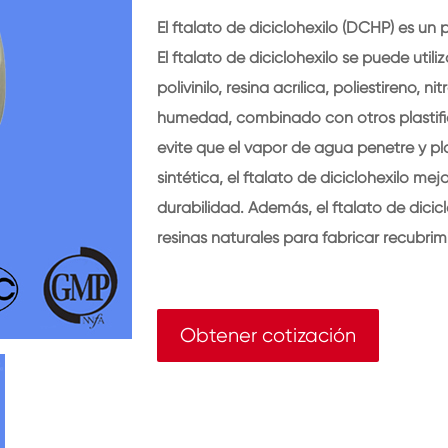
El ftalato de diciclohexilo (DCHP) es un 
El ftalato de diciclohexilo se puede util
polivinilo, resina acrílica, poliestireno,
humedad, combinado con otros plastifi
evite que el vapor de agua penetre y plas
sintética, el ftalato de diciclohexilo mej
durabilidad. Además, el ftalato de dicic
resinas naturales para fabricar recubr
Obtener cotización