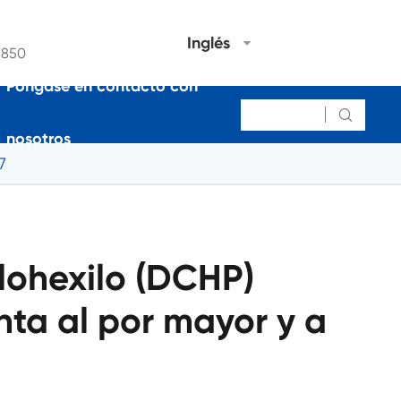
Inglés
7850
Póngase en contacto con

nosotros
7
clohexilo (DCHP)
ta al por mayor y a