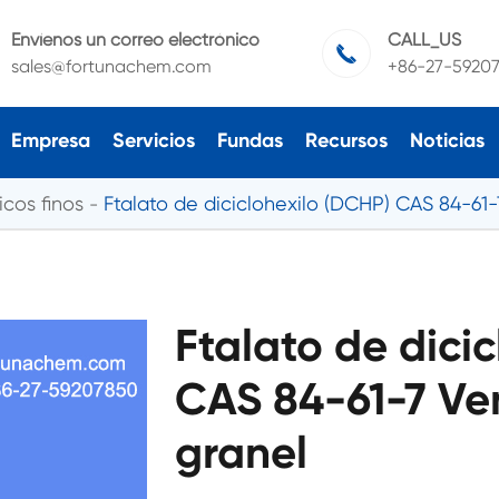
Envíenos un correo electrónico
CALL_US

sales@fortunachem.com
+86-27-5920
Empresa
Servicios
Fundas
Recursos
Noticias
cos finos
Ftalato de diciclohexilo (DCHP) CAS 84-61-
Ftalato de dici
CAS 84-61-7 Ven
granel