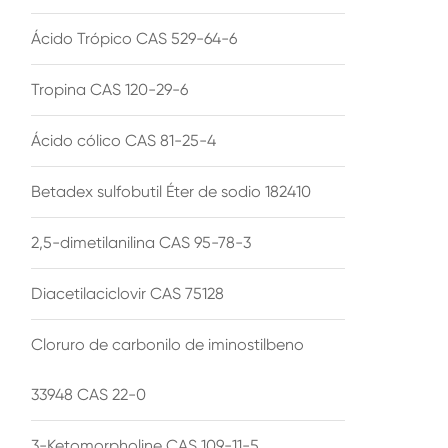
Ácido Trópico CAS 529-64-6
Tropina CAS 120-29-6
Ácido cólico CAS 81-25-4
Betadex sulfobutil Éter de sodio 182410
2,5-dimetilanilina CAS 95-78-3
Diacetilaciclovir CAS 75128
Cloruro de carbonilo de iminostilbeno
33948 CAS 22-0
3-Ketomorpholine CAS 109-11-5