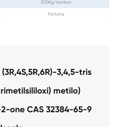
200Kg/tambor
Fortuna
(3R,4S,5R,6R)-3,4,5-tris
trimetilsililoxi) metilo)
-2-one CAS 32384-65-9