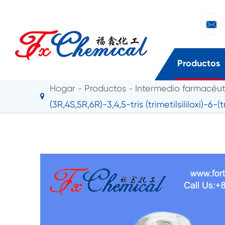

Productos
Hogar
Productos
Intermedio farmacéut
(3R,4S,5R,6R)-3,4,5-tris (trimetilsililoxi)-