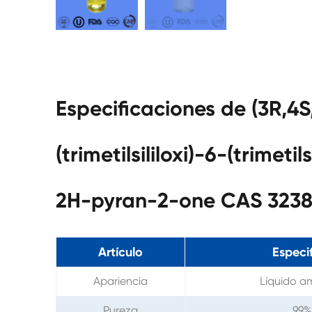
Especificaciones de (3R,4S,
(trimetilsililoxi)-6-(trimetil
2H-pyran-2-one CAS 323
Artículo
Especi
Apariencia
Líquido am
Pureza
99%