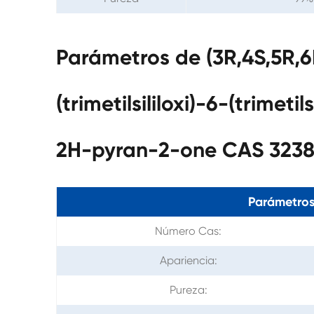
Parámetros de (3R,4S,5R,6R
(trimetilsililoxi)-6-(trimetil
2H-pyran-2-one CAS 323
Parámetros
Número Cas:
Apariencia:
Pureza: