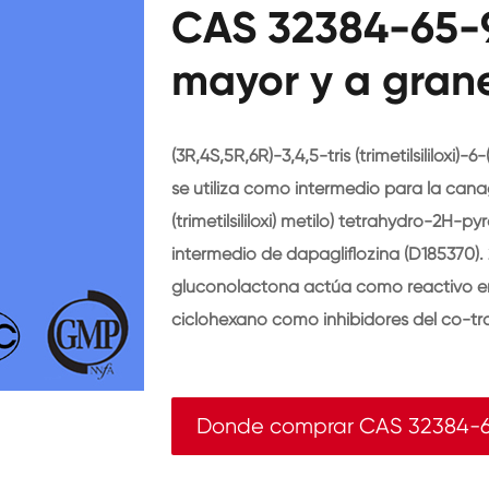
CAS 32384-65-9
mayor y a gran
(3R,4S,5R,6R)-3,4,5-tris (trimetilsililoxi)-
se utiliza como intermedio para la canaglif
(trimetilsililoxi) metilo) tetrahydro-2H-
intermedio de dapagliflozina (D185370). 2,
gluconolactona actúa como reactivo en 
ciclohexano como inhibidores del co-tr
Donde comprar CAS 32384-