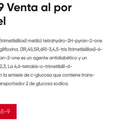
 Venta al por
el
6-(trimetilsililoxi) metilo) tetrahydro-2H-pyran-2-one
lozina. (3R,4S,5R,6R)-3,4,5-tris (trimetilsililoxi)-6-
pyran-2-one es un agente antidiabético y un
3, La 4,6-tetrakis-o-trimetilsilil-d-
la síntesis de c-glucosa que contiene trans-
ansportador 2 de glucosa sódica.
65-9