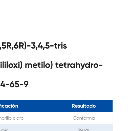
5R,6R)-3,4,5-tris
sililoxi) metilo) tetrahydro-
84-65-9
ficación
Resultado
arillo claro
Conforma
 min.
99.4%