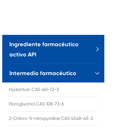
Ingrediente farmacéutico

activo API
Intermedio farmacéutico

Hydantoin CAS 461-72-3
Floroglucinol CAS 108-73-6
2-Chloro-5-nitropyridine CAS 4548-45-2