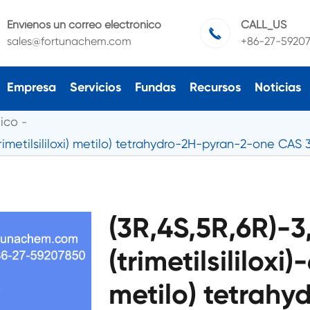
Envíenos un correo electrónico
CALL_US

sales@fortunachem.com
+86-27-5920
Empresa
Servicios
Fundas
Recursos
Noticias
ico
6-(trimetilsililoxi) metilo) tetrahydro-2H-pyran-2-one CA
(3R,4S,5R,6R)-3,
(trimetilsililoxi)-
metilo) tetrah