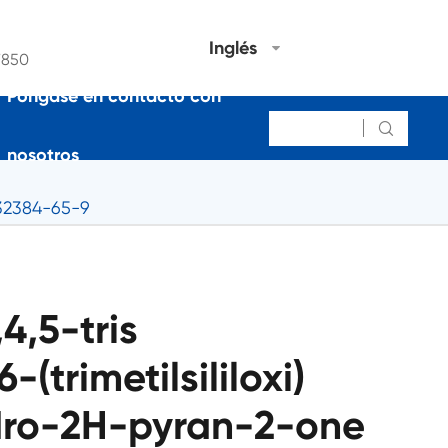
Inglés
7850
Póngase en contacto con

nosotros
S 32384-65-9
4,5-tris
6-(trimetilsililoxi)
ydro-2H-pyran-2-one