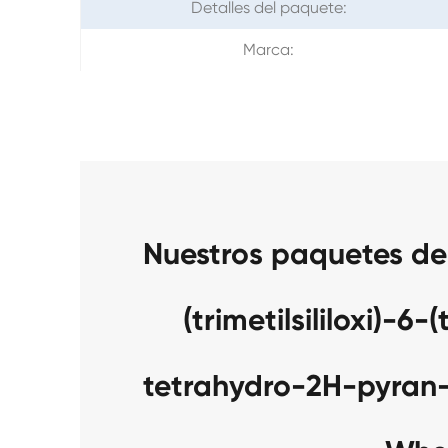
Detalles del paquete:
Marca:
Nuestros paquetes de 
(trimetilsililoxi)-6-(
tetrahydro-2H-pyran