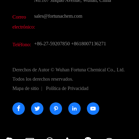
No.107 Jinqiao Avenue, Wuhan, China
Otros productos químicos finos
Vídeo
sales@fortunachem.com
Correo
CAS químico
electrónico:
Todos los productos químicos finos
+86-27-59207850
+8618007136271
Teléfono:
Derechos de Autor ©
Wuhan Fortuna Chemical Co., Ltd.
Todos los derechos reservados.
Mapa de sitio
|
Política de Privacidad




