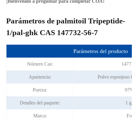
¡Bienvenido a preguntar para completar COA!
Parámetros de palmitoil Tripeptide-
1/pal-ghk CAS 147732-56-7
Parámetros del producto
Número Cas:
147732-
Apariencia:
Polvo esponjoso bla
Pureza:
97% m
Detalles del paquete:
1 g/bo
Marca:
Fortu