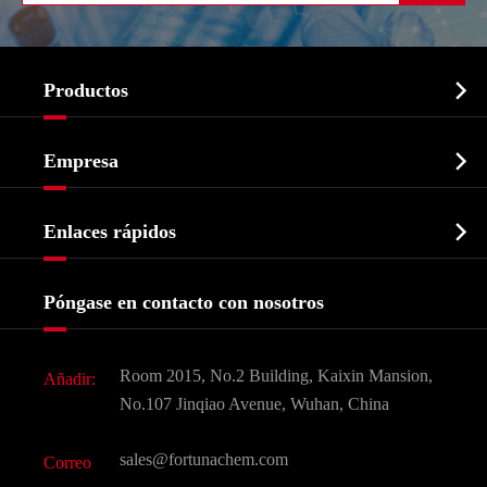

Productos
Ingrediente farmacéutico activo API

Empresa
Intermedio farmacéutico
Perfil de la empresa
Bioquímico

Enlaces rápidos
Certificados y muestra de la fábrica
Agroquímicos e intermedios
Servicios
Historia de la empresa
Póngase en contacto con nosotros
Ingredientes Cosméticos
Noticias
Aditivo para alimentos y piensos
Descarga de documentos
Room 2015, No.2 Building, Kaixin Mansion,
Añadir:
Sabores y fragancias
Preguntas frecuentes (FAQ)
No.107 Jinqiao Avenue, Wuhan, China
Otros productos químicos finos
Vídeo
sales@fortunachem.com
Correo
CAS químico