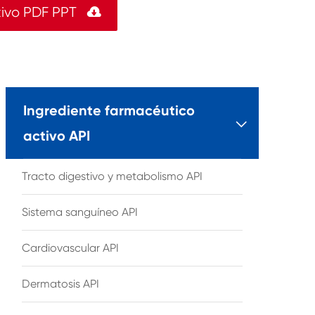
tivo PDF PPT

Ingrediente farmacéutico

activo API
Tracto digestivo y metabolismo API
Sistema sanguíneo API
Cardiovascular API
Dermatosis API