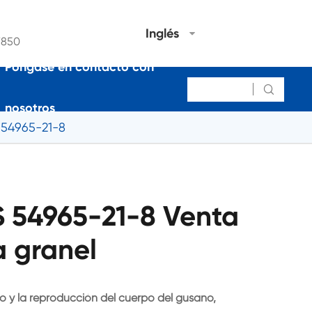
Inglés
7850
Póngase en contacto con

nosotros
 54965-21-8
 54965-21-8 Venta
a granel
to y la reproducción del cuerpo del gusano,