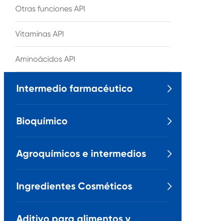
Otras funciones API
Vitaminas API
Aminoácidos API
Intermedio farmacéutico

Bioquímico

Agroquímicos e intermedios

Ingredientes Cosméticos

Aditivo para alimentos y