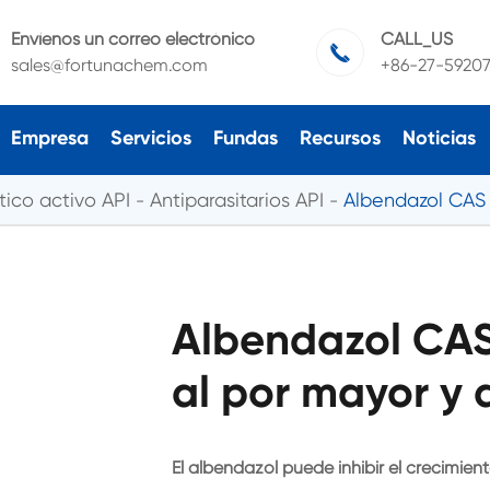
Envíenos un correo electrónico
CALL_US

sales@fortunachem.com
+86-27-5920
Empresa
Servicios
Fundas
Recursos
Noticias
ico activo API
Antiparasitarios API
Albendazol CAS
Albendazol CAS
al por mayor y 
El albendazol puede inhibir el crecimien