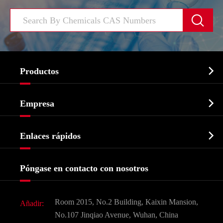


Productos
Ingrediente farmacéutico activo API

Empresa
Intermedio farmacéutico
Perfil de la empresa
Bioquímico

Enlaces rápidos
Certificados y muestra de la fábrica
Agroquímicos e intermedios
Servicios
Historia de la empresa
Póngase en contacto con nosotros
Ingredientes Cosméticos
Noticias
Aditivo para alimentos y piensos
Descarga de documentos
Room 2015, No.2 Building, Kaixin Mansion,
Añadir:
Sabores y fragancias
Preguntas frecuentes (FAQ)
No.107 Jinqiao Avenue, Wuhan, China