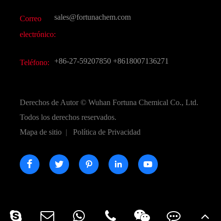
Otros productos químicos finos
Vídeo
sales@fortunachem.com
Correo
CAS químico
electrónico:
Todos los productos químicos finos
+86-27-59207850
+8618007136271
Teléfono:
Derechos de Autor ©
Wuhan Fortuna Chemical Co., Ltd.
Todos los derechos reservados.
Mapa de sitio
|
Política de Privacidad




