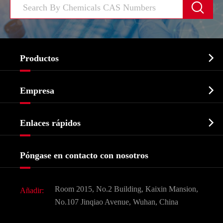


Productos
Ingrediente farmacéutico activo API

Empresa
Intermedio farmacéutico
Perfil de la empresa
Bioquímico

Enlaces rápidos
Certificados y muestra de la fábrica
Agroquímicos e intermedios
Servicios
Historia de la empresa
Póngase en contacto con nosotros
Ingredientes Cosméticos
Noticias
Aditivo para alimentos y piensos
Descarga de documentos
Room 2015, No.2 Building, Kaixin Mansion,
Añadir:
Sabores y fragancias
Preguntas frecuentes (FAQ)
No.107 Jinqiao Avenue, Wuhan, China
Otros productos químicos finos
Vídeo