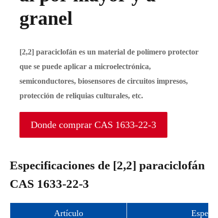
granel
[2,2] paraciclofán es un material de polímero protector
que se puede aplicar a microelectrónica,
semiconductores, biosensores de circuitos impresos,
protección de reliquias culturales, etc.
Donde comprar CAS 1633-22-3
Especificaciones de [2,2] paraciclofán
CAS 1633-22-3
Artículo
Especif