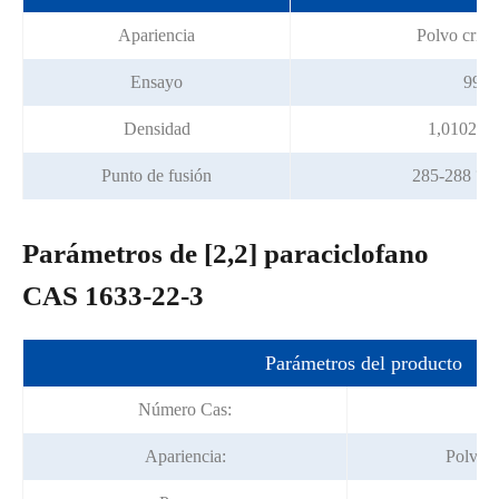
Apariencia
Polvo crist
Ensayo
99% 
Densidad
1,0102 (e
Punto de fusión
285-288 °C 
Parámetros de [2,2] paraciclofano
CAS 1633-22-3
Parámetros del producto
Número Cas:
1
Apariencia:
Polvo c