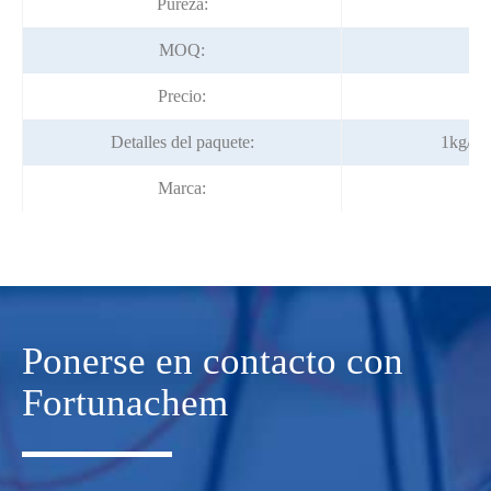
Pureza:
MOQ:
Precio:
N
Detalles del paquete:
1kg/bo
Marca:
Ponerse en contacto con
Fortunachem