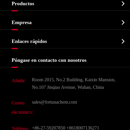

Productos
Ingrediente farmacéutico activo API

Empresa
Intermedio farmacéutico
Perfil de la empresa
Bioquímico

Enlaces rápidos
Certificados y muestra de la fábrica
Agroquímicos e intermedios
Servicios
Historia de la empresa
Póngase en contacto con nosotros
Ingredientes Cosméticos
Noticias
Aditivo para alimentos y piensos
Descarga de documentos
Room 2015, No.2 Building, Kaixin Mansion,
Añadir:
Sabores y fragancias
Preguntas frecuentes (FAQ)
No.107 Jinqiao Avenue, Wuhan, China
Otros productos químicos finos
Vídeo
sales@fortunachem.com
Correo
CAS químico
electrónico:
Todos los productos químicos finos
+86-27-59207850
+8618007136271
Teléfono: