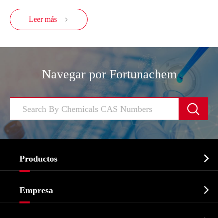
Leer más

Navegar por Fortunachem


Productos
Ingrediente farmacéutico activo API

Empresa
Intermedio farmacéutico
Perfil de la empresa
Bioquímico