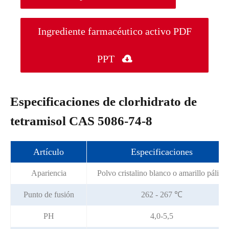
Ingrediente farmacéutico activo PDF
PPT

Especificaciones de clorhidrato de
tetramisol CAS 5086-74-8
Artículo
Especificaciones
Apariencia
Polvo cristalino blanco o amarillo pálido
Punto de fusión
262 - 267 ℃
PH
4,0-5,5