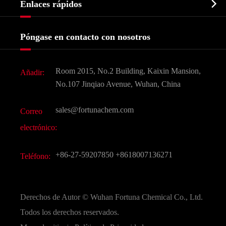

Enlaces rápidos
Certificados y muestra de la fábrica
Agroquímicos e intermedios
Servicios
Historia de la empresa
Póngase en contacto con nosotros
Ingredientes Cosméticos
Noticias
Aditivo para alimentos y piensos
Descarga de documentos
Room 2015, No.2 Building, Kaixin Mansion,
Añadir:
Sabores y fragancias
Preguntas frecuentes (FAQ)
No.107 Jinqiao Avenue, Wuhan, China
Otros productos químicos finos
Vídeo
sales@fortunachem.com
Correo
CAS químico
electrónico:
Todos los productos químicos finos
+86-27-59207850
+8618007136271
Teléfono:
Derechos de Autor ©
Wuhan Fortuna Chemical Co., Ltd.
Todos los derechos reservados.