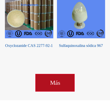
Oxyclozanide CAS 2277-92-1
Sulfaquinoxalina sódica 967
Más