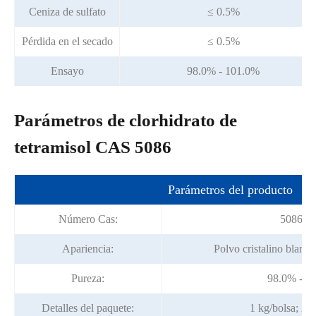
Ceniza de sulfato
≤ 0.5%
Pérdida en el secado
≤ 0.5%
Ensayo
98.0% - 101.0%
Parámetros de clorhidrato de
tetramisol CAS 5086
Parámetros del producto
Número Cas:
5086-7
Apariencia:
Polvo cristalino blanco
Pureza:
98.0% - 1
Detalles del paquete:
1 kg/bolsa; 25