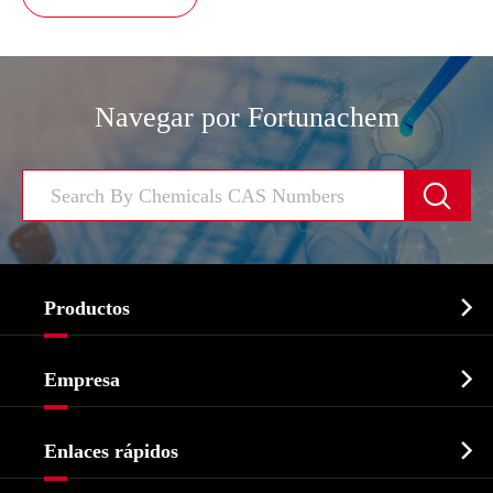
Navegar por Fortunachem


Productos
Ingrediente farmacéutico activo API

Empresa
Intermedio farmacéutico
Perfil de la empresa
Bioquímico

Enlaces rápidos
Certificados y muestra de la fábrica
Agroquímicos e intermedios