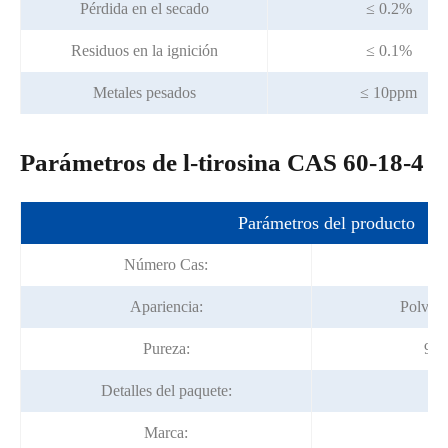
Pérdida en el secado
≤ 0.2%
Residuos en la ignición
≤ 0.1%
Metales pesados
≤ 10ppm
Parámetros de l-tirosina CAS 60-18-4
Parámetros del producto
Número Cas:
Apariencia:
Polvo c
Pureza:
98.
Detalles del paquete:
25
Marca: