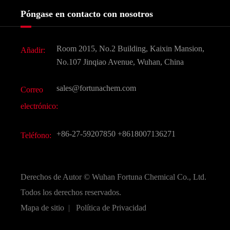
Servicios
Historia de la empresa
Póngase en contacto con nosotros
Ingredientes Cosméticos
Noticias
Aditivo para alimentos y piensos
Descarga de documentos
Room 2015, No.2 Building, Kaixin Mansion,
Añadir:
Sabores y fragancias
Preguntas frecuentes (FAQ)
No.107 Jinqiao Avenue, Wuhan, China
Otros productos químicos finos
Vídeo
sales@fortunachem.com
Correo
CAS químico
electrónico:
Todos los productos químicos finos
+86-27-59207850
+8618007136271
Teléfono:
Derechos de Autor ©
Wuhan Fortuna Chemical Co., Ltd.
Todos los derechos reservados.
Mapa de sitio
|
Política de Privacidad