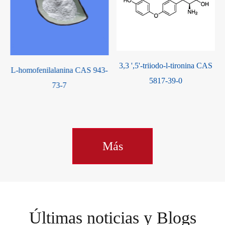
3,3 ',5'-triiodo-l-tironina CAS
L-homofenilalanina CAS 943-
5817-39-0
73-7
Más
Últimas noticias y Blogs