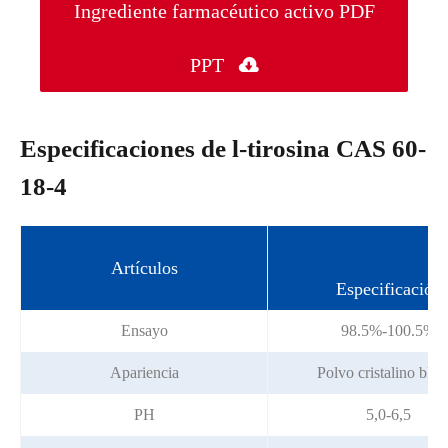
Ingrediente farmacéutico activo PDF
PPT

Especificaciones de l-tirosina CAS 60-
18-4
Artículos
Especificación
Ensayo
98.5%-100.5%
Apariencia
Polvo cristalino blan
PH
5,0-6,5