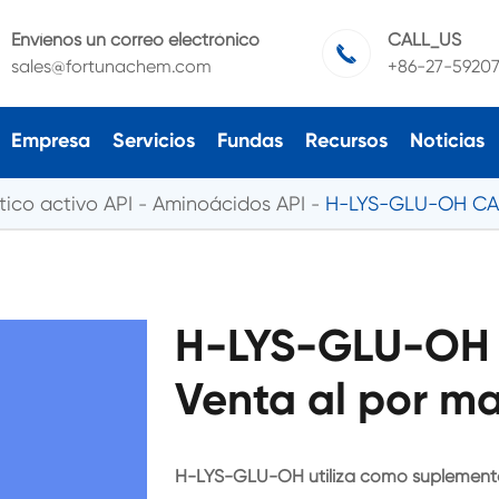
Envíenos un correo electrónico
CALL_US

sales@fortunachem.com
+86-27-5920
Empresa
Servicios
Fundas
Recursos
Noticias
ico activo API
Aminoácidos API
H-LYS-GLU-OH CA
H-LYS-GLU-OH 
Venta al por ma
H-LYS-GLU-OH utiliza como suplemento 