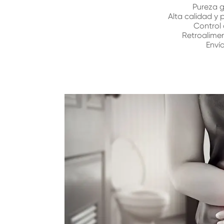
Pureza 
Alta calidad y 
Control
Retroalime
Enví