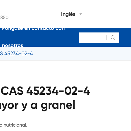
Inglés
7850
Póngase en contacto con

nosotros
S 45234-02-4
CAS 45234-02-4
yor y a granel
nutricional.