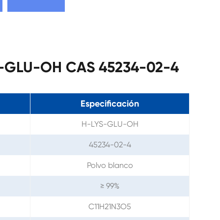
YS-GLU-OH CAS 45234-02-4
Especificación
H-LYS-GLU-OH
45234-02-4
Polvo blanco
≥ 99%
C11H21N3O5