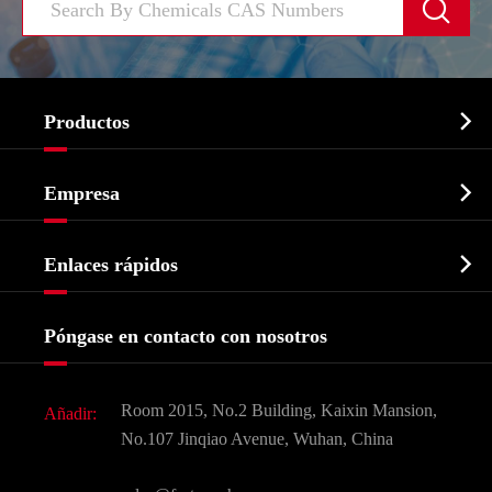


Productos
Ingrediente farmacéutico activo API

Empresa
Intermedio farmacéutico
Perfil de la empresa
Bioquímico

Enlaces rápidos
Certificados y muestra de la fábrica
Agroquímicos e intermedios
Servicios
Historia de la empresa
Póngase en contacto con nosotros
Ingredientes Cosméticos
Noticias
Aditivo para alimentos y piensos
Descarga de documentos
Room 2015, No.2 Building, Kaixin Mansion,
Añadir:
Sabores y fragancias
Preguntas frecuentes (FAQ)
No.107 Jinqiao Avenue, Wuhan, China
Otros productos químicos finos
Vídeo