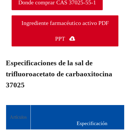
Donde comprar CAS 37025-55-1
Ingrediente farmacéutico activo PDF
PPT

Especificaciones de la sal de
trifluoroacetato de carbaoxitocina
37025
Artículos
Especificación