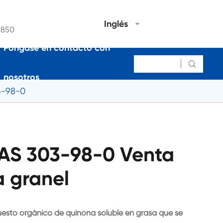
Inglés
7850
Póngase en contacto con

nosotros
3-98-0
AS 303-98-0 Venta
a granel
sto orgánico de quinona soluble en grasa que se