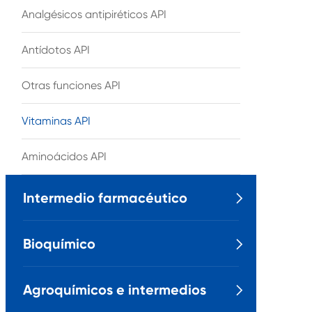
Analgésicos antipiréticos API
Antídotos API
Otras funciones API
Vitaminas API
Aminoácidos API
Intermedio farmacéutico

Bioquímico

Agroquímicos e intermedios
