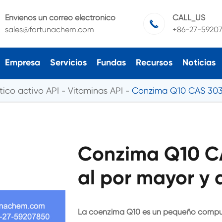
Envíenos un correo electrónico
CALL_US

sales@fortunachem.com
+86-27-5920
Empresa
Servicios
Fundas
Recursos
Noticias
ico activo API
Vitaminas API
Conzima Q10 CAS 30
Conzima Q10 C
al por mayor y 
La coenzima Q10 es un pequeño compue