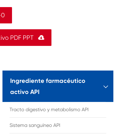
-0
tivo PDF PPT

Ingrediente farmacéutico

activo API
Tracto digestivo y metabolismo API
Sistema sanguíneo API