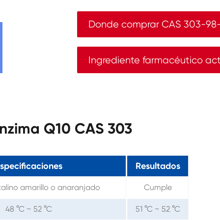
Donde comprar CAS 303-98
Ingrediente farmacéutico ac
oenzima Q10 CAS 303
specificaciones
Resultados
stalino amarillo o anaranjado
Cumple
48 °C ~ 52 °C
51 °C ~ 52 °C