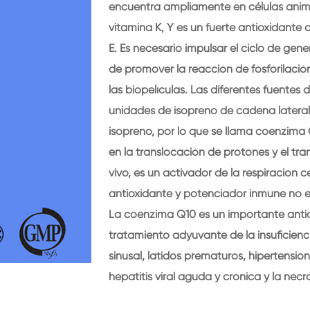
encuentra ampliamente en células animal
vitamina K, Y es un fuerte antioxidant
E. Es necesario impulsar el ciclo de gene
de promover la reacción de fosforilación
las biopelículas. Las diferentes fuente
unidades de isopreno de cadena latera
isopreno, por lo que se llama coenzim
en la translocación de protones y el tra
vivo, es un activador de la respiración c
antioxidante y potenciador inmune no e
La coenzima Q10 es un importante antiox
tratamiento adyuvante de la insuficienc
sinusal, latidos prematuros, hipertensión
hepatitis viral aguda y crónica y la nec