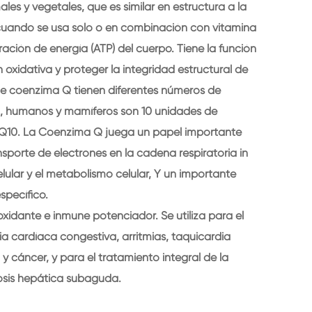
es y vegetales, que es similar en estructura a la
e cuando se usa solo o en combinación con vitamina
ración de energía (ATP) del cuerpo. Tiene la función
 oxidativa y proteger la integridad estructural de
s de coenzima Q tienen diferentes números de
l, humanos y mamíferos son 10 unidades de
a Q10. La Coenzima Q juega un papel importante
nsporte de electrones en la cadena respiratoria in
elular y el metabolismo celular, Y un importante
specífico.
idante e inmune potenciador. Se utiliza para el
ia cardíaca congestiva, arritmias, taquicardia
 y cáncer, y para el tratamiento integral de la
rosis hepática subaguda.