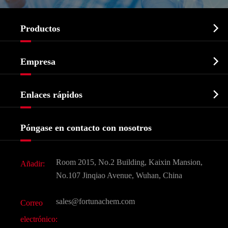

Productos
Ingrediente farmacéutico activo API

Empresa
Intermedio farmacéutico
Perfil de la empresa
Bioquímico

Enlaces rápidos
Certificados y muestra de la fábrica
Agroquímicos e intermedios
Servicios
Historia de la empresa
Póngase en contacto con nosotros
Ingredientes Cosméticos
Noticias
Aditivo para alimentos y piensos
Descarga de documentos
Room 2015, No.2 Building, Kaixin Mansion,
Añadir:
Sabores y fragancias
Preguntas frecuentes (FAQ)
No.107 Jinqiao Avenue, Wuhan, China
Otros productos químicos finos
Vídeo
sales@fortunachem.com
Correo
CAS químico
electrónico:
Todos los productos químicos finos