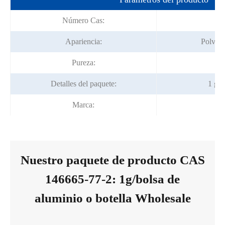
Número Cas:
14
Apariencia:
Polvo c
Pureza:
9
Detalles del paquete:
1 g/b
Marca:
Nuestro paquete de producto CAS
146665-77-2: 1g/bolsa de
aluminio o botella Wholesale