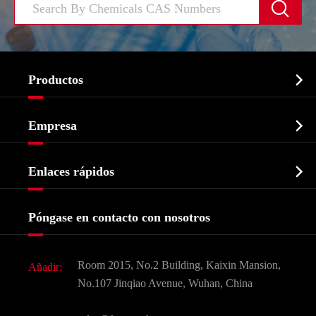


Productos
Ingrediente farmacéutico activo API

Empresa
Intermedio farmacéutico
Perfil de la empresa
Bioquímico

Enlaces rápidos
Certificados y muestra de la fábrica
Agroquímicos e intermedios
Servicios
Historia de la empresa
Póngase en contacto con nosotros
Ingredientes Cosméticos
Noticias
Aditivo para alimentos y piensos
Descarga de documentos
Room 2015, No.2 Building, Kaixin Mansion,
Añadir:
Sabores y fragancias
Preguntas frecuentes (FAQ)
No.107 Jinqiao Avenue, Wuhan, China
Otros productos químicos finos
Vídeo