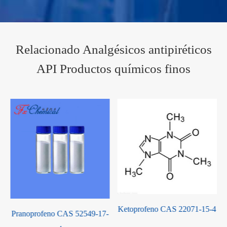
Relacionado Analgésicos antipiréticos
API Productos químicos finos
Ketoprofeno CAS 22071-15-4
549-17-
Metocarbamol CAS 532-0