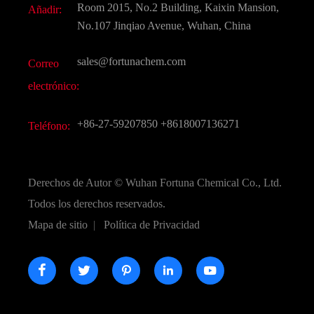
Room 2015, No.2 Building, Kaixin Mansion,
Añadir:
Sabores y fragancias
Preguntas frecuentes (FAQ)
No.107 Jinqiao Avenue, Wuhan, China
Otros productos químicos finos
Vídeo
sales@fortunachem.com
Correo
CAS químico
electrónico:
Todos los productos químicos finos
+86-27-59207850
+8618007136271
Teléfono:
Derechos de Autor ©
Wuhan Fortuna Chemical Co., Ltd.
Todos los derechos reservados.
Mapa de sitio
|
Política de Privacidad




